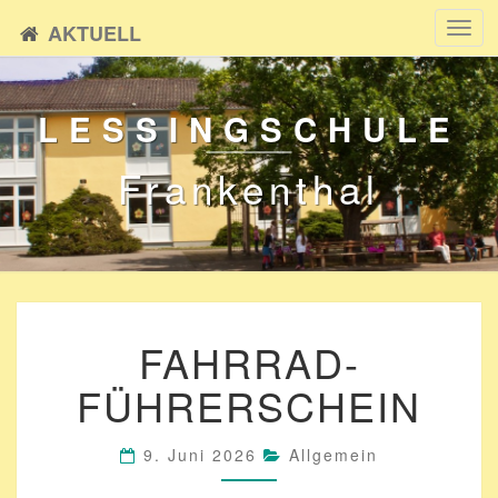
AKTUELL
Toggl
navig
LESSINGSCHULE
Frankenthal
FAHRRAD-
FAHRRAD-
FÜHRERSCHEIN
FÜHRERSCHEIN
9. Juni 2026
Allgemein