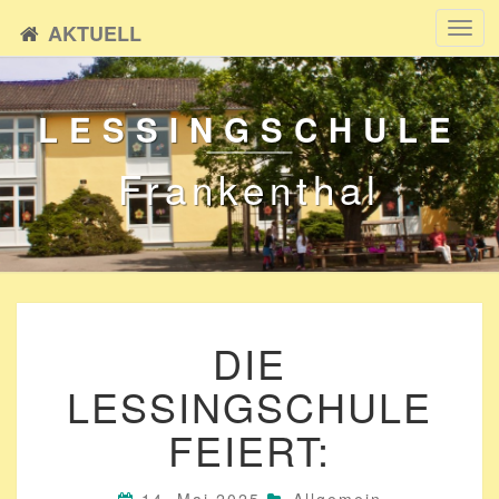
AKTUELL
Toggl
navig
LESSINGSCHULE
Frankenthal
DIE
DIE
LESSINGSCHULE
FEIERT:
LESSINGSCHULE
FEIERT: