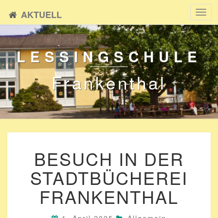
AKTUELL
Toggl
navig
LESSINGSCHULE
Frankenthal
BESUCH
BESUCH IN DER
IN
DER
STADTBÜCHEREI
STADTBÜCHEREI
FRANKENTHAL
FRANKENTHAL